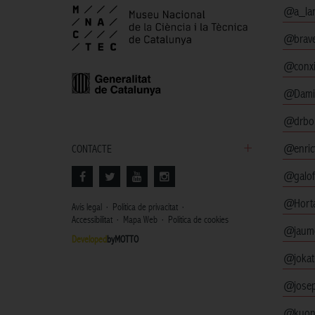
@a_lar
@brav
@conxi
@Dami
@drbo
@enricf
CONTACTE
@galof
@Horta
Avís legal
Política de privacitat
Accessibilitat
Mapa Web
Política de cookies
@jaume
Developed
byMOTTO
@joka
@josep
@kuon