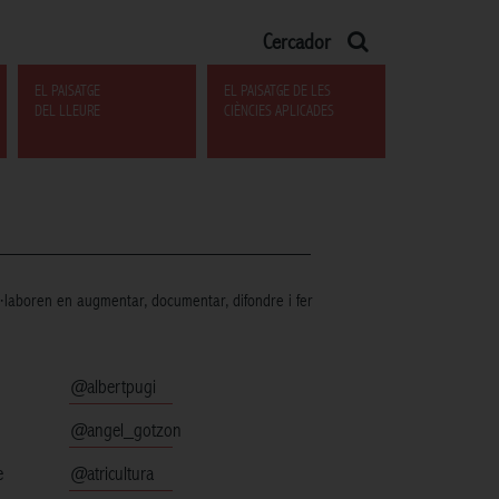
Cercador
EL PAISATGE
EL PAISATGE DE LES
DEL LLEURE
CIÈNCIES APLICADES
l·laboren en augmentar, documentar, difondre i fer
@albertpugi
@angel_gotzon
e
@atricultura