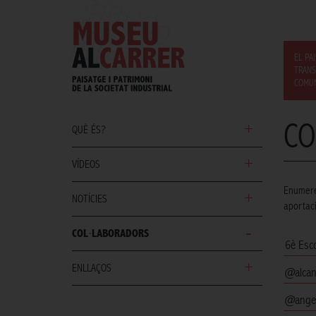
EL PA
TRANS
COMUN
CO
QUÈ ÉS?
VÍDEOS
Enumerem
NOTÍCIES
aportac
COL·LABORADORS
6è Esc
ENLLAÇOS
@alcan
@ange