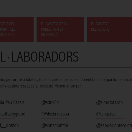
ISATGE DEL
EL PAISATGE DE LA
EL PAISATGE
PORT I LES
PUBLICITAT I LA
DEL COMERÇ
ICACIONS
INFORMACIÓ
L·LABORADORS
, per ordre alfabètic, totes aquelles persones i/o entitats que participen i co
ions desinteressades al projecte Museu al carrer:
ola Pau Casals
@adrix54
@albertotallon
tarillasbypope
@AlexErraEssa
@amajaiak
l__gotzon
@annamontmi
@asociaciontecolot