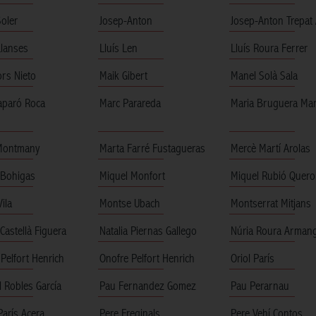
oler
Josep-Anton
Josep-Anton Trepat 
Llanses
Lluís Len
Lluís Roura Ferrer
ors Nieto
Maik Gibert
Manel Solà Sala
aparó Roca
Marc Parareda
Maria Bruguera Mar
Montmany
Marta Farré Fustagueras
Mercè Martí Arolas
 Bohigas
Miquel Monfort
Miquel Rubió Quero
Vila
Montse Ubach
Montserrat Mitjans
 Castellà Figuera
Natalia Piernas Gallego
Núria Roura Arman
Pelfort Henrich
Onofre Pelfort Henrich
Oriol París
 Robles García
Pau Fernandez Gomez
Pau Perarnau
París Acera
Pere Freginals
Pere Vehí Contos