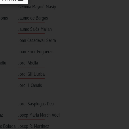
Gemma Maymó Masip
adoms
Jaume de Bargas
Jaume Salés Malian
Joan Casadevall Serra
Joan Enric Fugueras
ndiu
Jordi Abella
n
Jordi Gili Llurba
Jordi J. Canals
Jordi Sasplugas Deu
az
Josep Maria March Adell
te Boluda
Josep R. Martinez