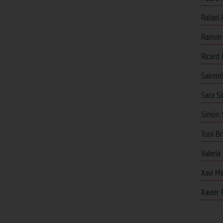
Rafael 
Ramon 
Ricard
Salomé
Sara S
Simón S
Toni B
Valeria
Xavi Mi
Xavier 