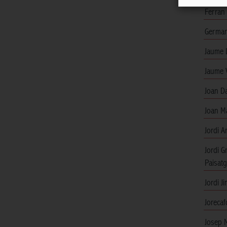
Ferran
German
Jaume 
Jaume 
Joan D
Joan M
Jordi A
Jordi G
Paisatg
Jordi 
Jorecaf
Josep 