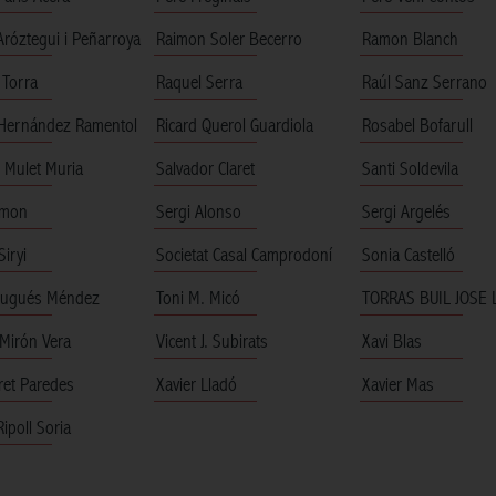
Aróztegui i Peñarroya
Raimon Soler Becerro
Ramon Blanch
Torra
Raquel Serra
Raúl Sanz Serrano
 Hernández Ramentol
Ricard Querol Guardiola
Rosabel Bofarull
 Mulet Muria
Salvador Claret
Santi Soldevila
imon
Sergi Alonso
Sergi Argelés
iryi
Societat Casal Camprodoní
Sonia Castelló
rugués Méndez
Toni M. Micó
TORRAS BUIL JOSE 
 Mirón Vera
Vicent J. Subirats
Xavi Blas
ret Paredes
Xavier Lladó
Xavier Mas
Ripoll Soria