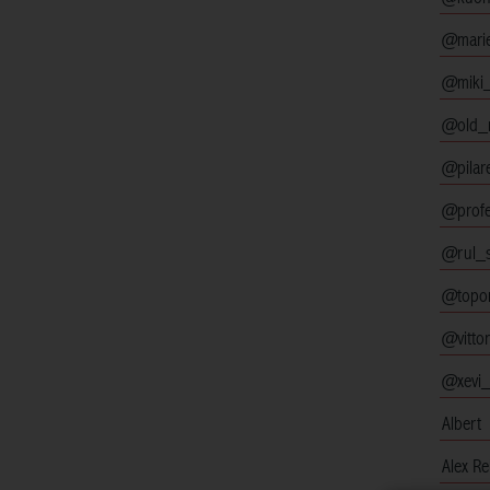
@mari
@miki_
@old_m
@pilar
@profe
@rul_
@topon
@vitto
@xevi_c
Albert
Alex Re