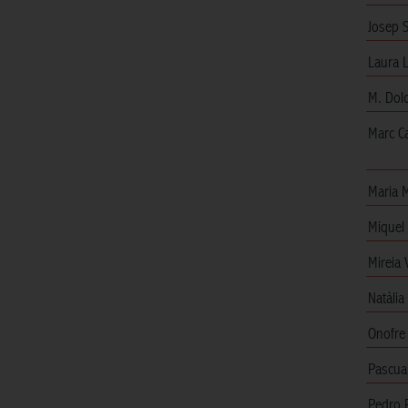
Josep S
Laura 
M. Dol
Marc C
Maria 
Miquel
Mireia 
Natàlia
Onofre 
Pascual
Pedro 