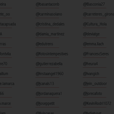
eira
@basantaconb
@Basconia27
ete_oo
@carminasolano
@carreteres_giron
tacapsada
@cristina_dedales
@Cultura_Hola
A
@damia_martinez
@deviatge
rras
@edutrens
@emma.llach
ontvila
@fotosintempestives
@FrancescSeres
re70
@gutierrezabella
@heura4
illum
@instaangel1960
@ivangich
.lamarca
@jcanals13
@jein_outdoor
t66
@jordanaquera1
@jorecafoto
.marce
@joseppetit
@KevinRodri1072
iam
@lluiscasas
@lydiatuset