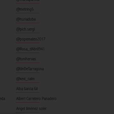
@metring5
@nuriaduba
@pich.sergi
@popemateo2017
@Rosa_dAbril941
@tonihervas
@UnDeTarragona
@xevi_calm
Alba Garcia Gil
neda
Albert Carretero Panadero
Angel Jiménez soler