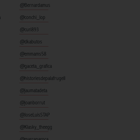
@Bernardamus
a
@conchi_lop
@curi893
@dkabutos
@emmams58
@gaceta_grafica
@historiesdepalafrugell
@jaumatadeta
@joanborrut
@JoseLuisSTAP
@Klasky_theegg
@marcaparoca