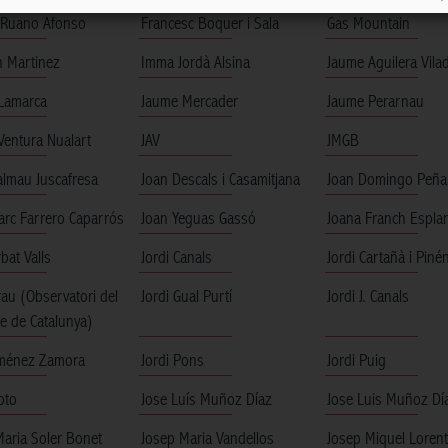
 Ruano Afonso
Francesc Boquer i Sala
Gas Mountain
 Martinez
Imma Jordà Alsina
Jaume Aguilera Vil
Lamarca
Jaume Mercader
Jaume Perarnau
Ventura Nualart
JAV
JMGB
almau Juscafresa
Joan Descals i Casamitjana
Joan Domingo Peña
arc Farrero Caparrós
Joan Yeguas Gassó
Joana Franch Espla
rbat Valls
Jordi Canals
Jordi Cartañà i Piné
rau (Observatori del
Jordi Gual Purtí
Jordi J. Canals
e de Catalunya)
Jiménez Zamora
Jordi Pons
Jordi Puig
oto
Jose Luís Muñoz Díaz
Jose Luis Muñoz Dí
Maria Soler Bonet
Josep Maria Vandellos
Josep Miquel Loren