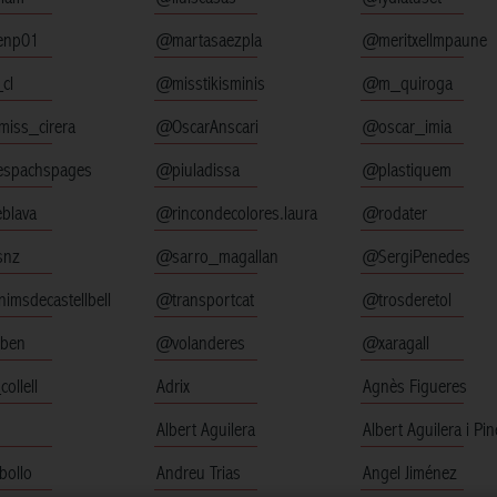
enp01
@martasaezpla
@meritxellmpaune
cl
@misstikisminis
@m_quiroga
iss_cirera
@OscarAnscari
@oscar_imia
espachspages
@piuladissa
@plastiquem
blava
@rincondecolores.laura
@rodater
snz
@sarro_magallan
@SergiPenedes
imsdecastellbell
@transportcat
@trosderetol
rben
@volanderes
@xaragall
ollell
Adrix
Agnès Figueres
Albert Aguilera
Albert Aguilera i Pi
bollo
Andreu Trias
Angel Jiménez