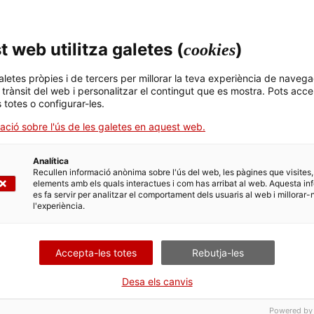
Jiménez Soler
Àngela Llop
Àngels Solsona
ubert
Antoni Barreda
Antoni Pallarès Bela
 web utilitza galetes (
)
cookies
Comajoan Cara
Arxiu AAVV Borgonyà
Asociación Tecolote
aletes pròpies i de tercers per millorar la teva experiència de navega
l trànsit del web i personalitzar el contingut que es mostra. Pots acce
í Puigarnau Peró
CantillepaTimes
Carina Badia Casas
s totes o configurar-les.
Huerta
Carme Huerta
casadevall_color
ació sobre l'ús de les galetes en aquest web.
d'Estudis Vilella Alta
Clara López Basanta
Conxita Piñero Góm
Analítica
Recullen informació anònima sobre l'ús del web, les pàgines que visites,
cones
Dani A.V.
Dani Zapater
elements amb els quals interactues i com has arribat al web. Aquesta in
es fa servir per analitzar el comportament dels usuaris al web i millorar-
Gascón Puig
Elena Vicens i Tarré
Emaus Serra
l'experiència.
lach
Empar Ripollès Ferrer
Engràcia Comas Tor
Accepta-les totes
Rebutja-les
rtega
Ernest Prats i Siguero
Escola La Sinia
Desa els canvis
 Celma Fe
Eulàlia Palau Tur
Exploradors del te
Escola Sant Martí
Powered by