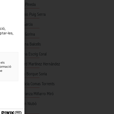
Anna Pineda
rt
Antonio Puig Serra
Axel Garcia
ció,
ptar-les,
Carla Gorina
Caterina Balcells
ez
Cristina Escrig Coral
 els
Eduard Martínez Hernández
formació
ne
Emilio Borque Soria
rents
Engràcia Comas Torrents
Esperanza Miñarro Miró
mps.
Ferran Niubò