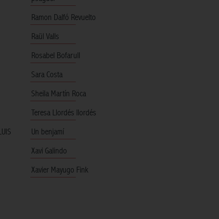
Ramon Dalfó Revuelto
Raül Valls
Rosabel Bofarull
Sara Costa
Sheila Martín Roca
Teresa Llordés llordés
LUIS
Un benjamí
Xavi Galindo
Xavier Mayugo Fink