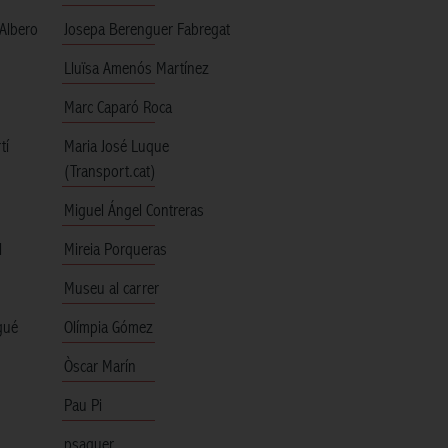
Albero
Josepa Berenguer Fabregat
Lluïsa Amenós Martínez
Marc Caparó Roca
tí
Maria José Luque
(Transport.cat)
Miguel Ángel Contreras
l
Mireia Porqueras
Museu al carrer
gué
Olímpia Gómez
Òscar Marín
Pau Pi
psaguer