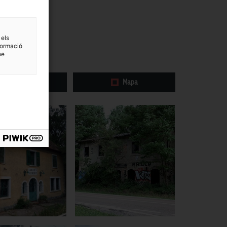
 els
formació
ne
Galeria
Mapa