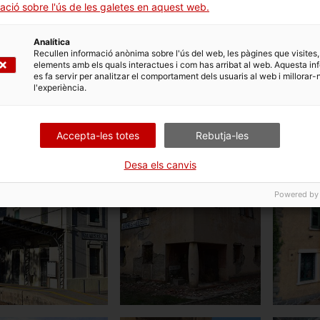
ació sobre l'ús de les galetes en aquest web.
ENTAR
Analítica
Recullen informació anònima sobre l'ús del web, les pàgines que visites,
elements amb els quals interactues i com has arribat al web. Aquesta in
es fa servir per analitzar el comportament dels usuaris al web i millorar-
 relacionades
l'experiència.
Accepta-les totes
Rebutja-les
Desa els canvis
Powered by