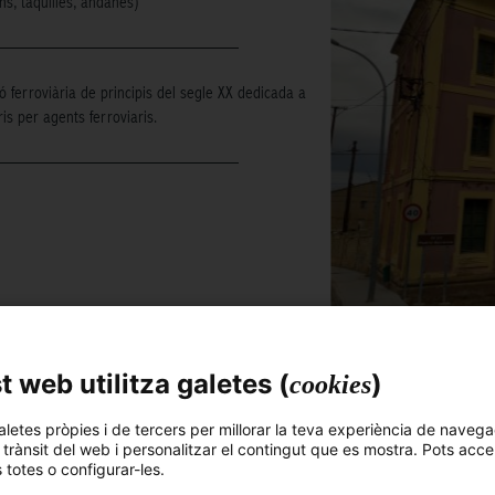
ns, taquilles, andanes)
ió ferroviària de principis del segle XX dedicada a
is per agents ferroviaris.
 web utilitza galetes (
)
cookies
TECTAT ALGUNA DADA
aletes pròpies i de tercers per millorar la teva experiència de navega
l trànsit del web i personalitzar el contingut que es mostra. Pots acce
 ÉS CORRECTA?
s totes o configurar-les.
NS A MILLORAR L'ARXIU!