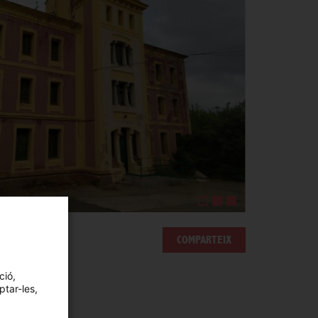
COMPARTEIX
ció,
ptar-les,