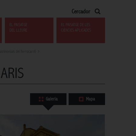
Cercador
EL PAISATGE
EL PAISATGE DE LES
DEL LLEURE
CIÈNCIES APLICADES
trimonials del ferrocarril
ARIS
Galeria
Mapa