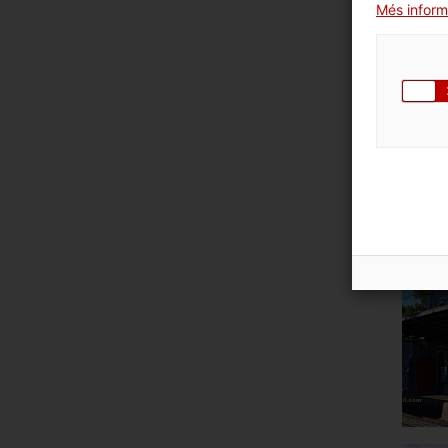
Més inform
COM
Imatges