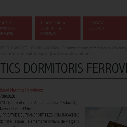
ISATGE DEL
EL PAISATGE DE LA
EL PAISATGE
PORT I LES
PUBLICITAT I LA
DEL COMERÇ
ICACIONS
INFORMACIÓ
TGE DEL TRANSPORT I LES COMUNICACIONS
El patrimoni històric del ferrocarril
Elements pa
ions i elements ferroviaris de viatgers (estacions, taquilles, andanes)
TICS DORMITORIS FERROVI
duard Martínez Hernández
4/08/2020
20a (entre el carrer Aragó i camí de l'Estació) ,
 Nova (Ribera d'Ebre)
L PAISATGE DEL TRANSPORT I LES COMUNICACIONS
t:
Instal·lacions i elements ferroviaris de viatgers