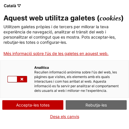
Català ▽
Aquest web utilitza galetes (
)
cookies
Cercador
Utilitzem galetes pròpies i de tercers per millorar la teva
experiència de navegació, analitzar el trànsit del web i
personalitzar el contingut que es mostra. Pots acceptar-les,
EL PAISATGE DEL TRANSPORT I LES COMUNICACIONS
rebutjar-les totes o configurar-les.
El patrimoni històric de les carreteres catalanes
Elements patrimonials de les carreteres catalanes
Més informació sobre l'ús de les galetes en aquest web.
Altres elements patrimonials a les carreteres
COLUMNA DE PARADA DE TAXI
Analítica
Recullen informació anònima sobre l'ús del web, les
pàgines que visites, els elements amb els quals
interactues i com has arribat al web. Aquesta
Galeria
Mapa
informació es fa servir per analitzar el comportament
dels usuaris al web i millorar-ne l'experiència.
Accepta-les totes
Rebutja-les
Desa els canvis