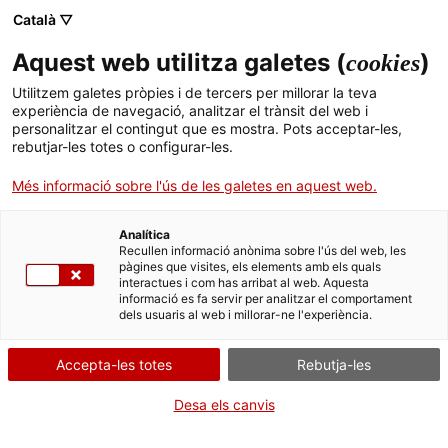
Català ▽
Aquest web utilitza galetes (
)
cookies
Cercador
Utilitzem galetes pròpies i de tercers per millorar la teva
experiència de navegació, analitzar el trànsit del web i
personalitzar el contingut que es mostra. Pots acceptar-les,
EL PAISATGE DEL COMERÇ
Botigues centenàries i tradicionals
rebutjar-les totes o configurar-les.
Altres botigues i activitats centenàries o tradicionals
PERFUMERIA FRIGOLÉ
Més informació sobre l'ús de les galetes en aquest web.
Analítica
Recullen informació anònima sobre l'ús del web, les
Galeria
Mapa
pàgines que visites, els elements amb els quals
interactues i com has arribat al web. Aquesta
informació es fa servir per analitzar el comportament
dels usuaris al web i millorar-ne l'experiència.
Accepta-les totes
Rebutja-les
Desa els canvis