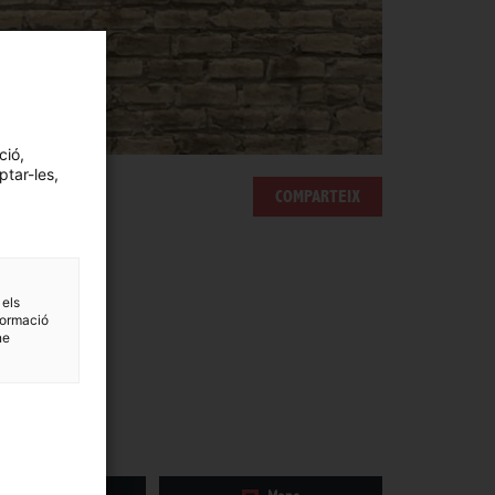
ció,
ptar-les,
COMPARTEIX
 els
formació
ne