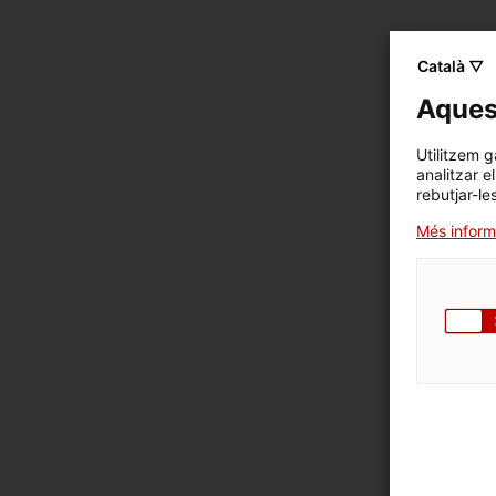
Català ▽
Aquest
Utilitzem g
analitzar e
rebutjar-le
Més inform
HAS DE
QUE NO
AJUDA'
COM
Imatges