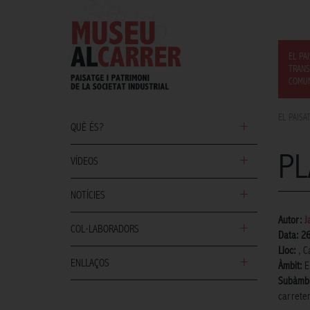
EL PA
TRANS
COMUN
EL PAISA
QUÈ ÉS?
PL
VÍDEOS
NOTÍCIES
Autor:
J
COL·LABORADORS
Data: 2
Lloc:
, C
ENLLAÇOS
Àmbit:
E
Subàmbi
carrete