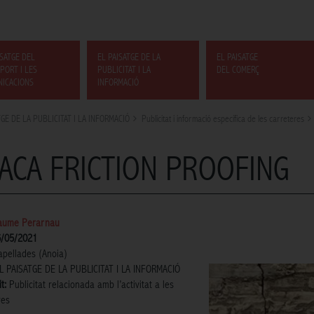
ISATGE DEL
EL PAISATGE DE LA
EL PAISATGE
PORT I LES
PUBLICITAT I LA
DEL COMERÇ
ICACIONS
INFORMACIÓ
TGE DE LA PUBLICITAT I LA INFORMACIÓ
Publicitat i informació específica de les carreteres
ACA FRICTION PROOFING
aume Perarnau
6/05/2021
apellades (Anoia)
L PAISATGE DE LA PUBLICITAT I LA INFORMACIÓ
t:
Publicitat relacionada amb l’activitat a les
res