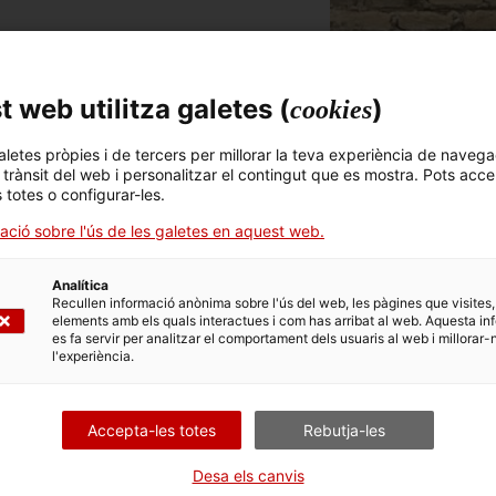
 web utilitza galetes (
)
cookies
aletes pròpies i de tercers per millorar la teva experiència de navega
l trànsit del web i personalitzar el contingut que es mostra. Pots acce
s totes o configurar-les.
ació sobre l'ús de les galetes en aquest web.
TECTAT ALGUNA DADA
 ÉS CORRECTA?
Analítica
NS A MILLORAR L'ARXIU!
Recullen informació anònima sobre l'ús del web, les pàgines que visites,
elements amb els quals interactues i com has arribat al web. Aquesta in
es fa servir per analitzar el comportament dels usuaris al web i millorar-
ENTAR
l'experiència.
Accepta-les totes
Rebutja-les
 relacionades
Desa els canvis