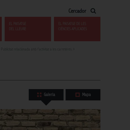
Cercador
EL PAISATGE
EL PAISATGE DE LES
DEL LLEURE
CIÈNCIES APLICADES
Publicitat relacionada amb l’activitat a les carreteres
Galeria
Mapa