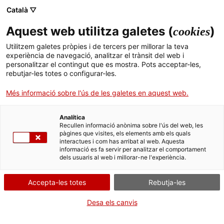
Català ▽
Aquest web utilitza galetes (
)
cookies
Cercador
Utilitzem galetes pròpies i de tercers per millorar la teva
experiència de navegació, analitzar el trànsit del web i
personalitzar el contingut que es mostra. Pots acceptar-les,
EL PAISATGE DEL TRANSPORT I LES COMUNICACIONS
rebutjar-les totes o configurar-les.
El patrimoni històric de les carreteres catalanes
Informació i senyalització a les carreteres catalanes
Més informació sobre l'ús de les galetes en aquest web.
Senyalització d’orientació i situació a les carreteres
RÈTOL DE SITUACIÓ
Analítica
Recullen informació anònima sobre l'ús del web, les
pàgines que visites, els elements amb els quals
interactues i com has arribat al web. Aquesta
Galeria
Mapa
informació es fa servir per analitzar el comportament
dels usuaris al web i millorar-ne l'experiència.
Accepta-les totes
Rebutja-les
Desa els canvis