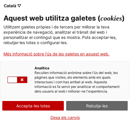
Català ▽
Aquest web utilitza galetes (
)
cookies
Cercador
Utilitzem galetes pròpies i de tercers per millorar la teva
experiència de navegació, analitzar el trànsit del web i
personalitzar el contingut que es mostra. Pots acceptar-les,
EL PAISATGE DEL TRANSPORT I LES COMUNICACIONS
rebutjar-les totes o configurar-les.
El patrimoni històric de les carreteres catalanes
Informació i senyalització a les carreteres catalanes
Més informació sobre l'ús de les galetes en aquest web.
Senyalització d’orientació i situació a les carreteres
RÈTOL DE SITUACIÓ A PAÜLS
Analítica
Recullen informació anònima sobre l'ús del web, les
pàgines que visites, els elements amb els quals
interactues i com has arribat al web. Aquesta
Galeria
Mapa
informació es fa servir per analitzar el comportament
dels usuaris al web i millorar-ne l'experiència.
Accepta-les totes
Rebutja-les
Desa els canvis