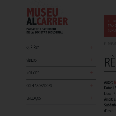
EL PA
TRANS
COMUN
EL PAISA
QUÈ ÉS?
RÈ
VÍDEOS
NOTÍCIES
Autor:
J
COL·LABORADORS
Data: 1
Lloc:
, P
ENLLAÇOS
Àmbit:
E
Subàmbi
d’instal