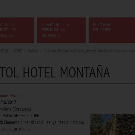
ISATGE DEL
EL PAISATGE DE LA
EL PAISATGE
PORT I LES
PUBLICITAT I LA
DEL COMERÇ
ICACIONS
INFORMACIÓ
TGE DEL LLEURE
Turisme
Elements d’identificació i senyalització històrica d’instal·lacions tu
TOL HOTEL MONTAÑA
aume Perarnau
3/10/2017
rullans (Cerdanya)
L PAISATGE DEL LLEURE
t:
Elements d’identificació i senyalització històrica
·lacions turístiques