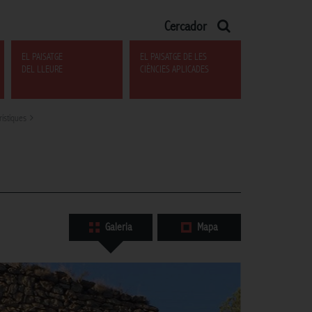
Cercador
EL PAISATGE
EL PAISATGE DE LES
DEL LLEURE
CIÈNCIES APLICADES
rístiques
Galeria
Mapa