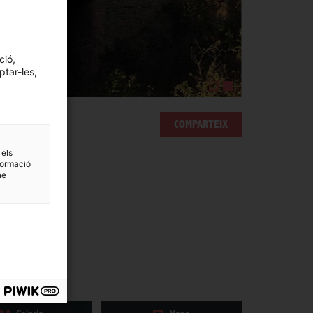
ció,
ptar-les,
COMPARTEIX
 els
formació
ne