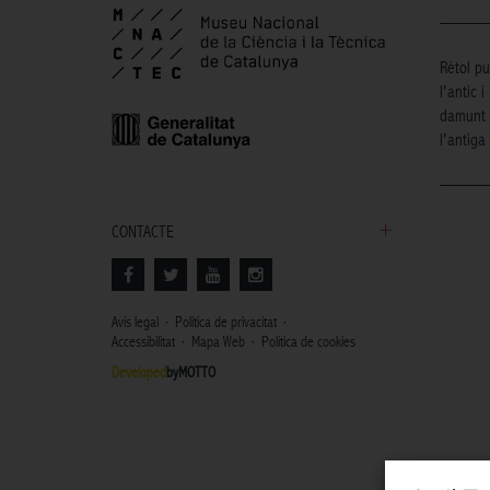
Rètol pu
l'antic 
damunt u
l'antig
CONTACTE
Avís legal
Política de privacitat
Accessibilitat
Mapa Web
Política de cookies
Developed
byMOTTO