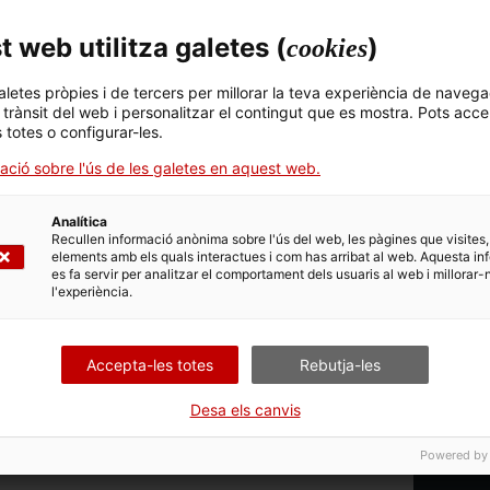
 web utilitza galetes (
)
cookies
aletes pròpies i de tercers per millorar la teva experiència de navega
l trànsit del web i personalitzar el contingut que es mostra. Pots acce
s totes o configurar-les.
ació sobre l'ús de les galetes en aquest web.
Analítica
Recullen informació anònima sobre l'ús del web, les pàgines que visites,
TECTAT ALGUNA DADA
elements amb els quals interactues i com has arribat al web. Aquesta in
 ÉS CORRECTA?
es fa servir per analitzar el comportament dels usuaris al web i millorar-
l'experiència.
NS A MILLORAR L'ARXIU!
ENTAR
Accepta-les totes
Rebutja-les
Desa els canvis
 relacionades
Powered by