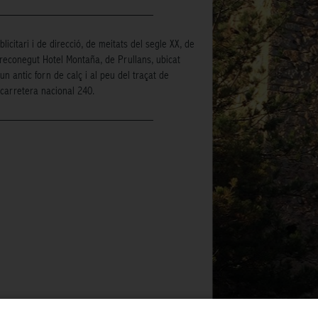
blicitari i de direcció, de meitats del segle XX, de
i reconegut Hotel Montaña, de Prullans, ubicat
n antic forn de calç i al peu del traçat de
a carretera nacional 240.