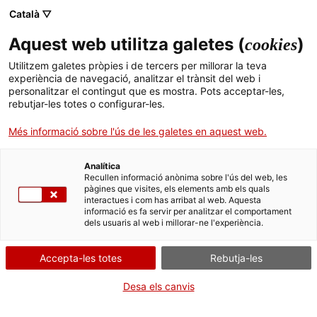
Català ▽
Aquest web utilitza galetes (
)
cookies
Cercador
Utilitzem galetes pròpies i de tercers per millorar la teva
experiència de navegació, analitzar el trànsit del web i
personalitzar el contingut que es mostra. Pots acceptar-les,
EL PAISATGE DE LA PUBLICITAT I LA INFORMACIÓ
rebutjar-les totes o configurar-les.
Publicitat i informació específica de les carreteres
Publicitat relacionada amb l’activitat a les carreteres
Més informació sobre l'ús de les galetes en aquest web.
TALLER I RÈTOL MICHELIN
Analítica
Recullen informació anònima sobre l'ús del web, les
pàgines que visites, els elements amb els quals
Galeria
Mapa
interactues i com has arribat al web. Aquesta
informació es fa servir per analitzar el comportament
dels usuaris al web i millorar-ne l'experiència.
Accepta-les totes
Rebutja-les
Desa els canvis