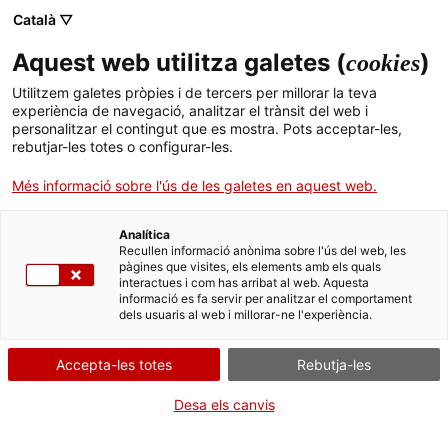
Català ▽
Aquest web utilitza galetes (
)
cookies
Cercador
Utilitzem galetes pròpies i de tercers per millorar la teva
experiència de navegació, analitzar el trànsit del web i
personalitzar el contingut que es mostra. Pots acceptar-les,
EL PAISATGE DEL TRANSPORT I LES COMUNICACIONS
rebutjar-les totes o configurar-les.
El patrimoni històric de les carreteres catalanes
Elements patrimonials de les carreteres catalanes
Benzineres, tallers i serveis
Més informació sobre l'ús de les galetes en aquest web.
TALLER MECÀNIC FORD
Analítica
Recullen informació anònima sobre l'ús del web, les
pàgines que visites, els elements amb els quals
Galeria
Mapa
interactues i com has arribat al web. Aquesta
informació es fa servir per analitzar el comportament
dels usuaris al web i millorar-ne l'experiència.
Accepta-les totes
Rebutja-les
Desa els canvis