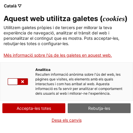
Català ▽
Aquest web utilitza galetes (
)
cookies
Cercador
Utilitzem galetes pròpies i de tercers per millorar la teva
experiència de navegació, analitzar el trànsit del web i
personalitzar el contingut que es mostra. Pots acceptar-les,
EL PAISATGE DEL COMERÇ
Activitats comercials en portals
rebutjar-les totes o configurar-les.
BOTIGA EN PORTAL DE JOIERIA
Més informació sobre l'ús de les galetes en aquest web.
Galeria
Mapa
Analítica
Recullen informació anònima sobre l'ús del web, les
pàgines que visites, els elements amb els quals
interactues i com has arribat al web. Aquesta
informació es fa servir per analitzar el comportament
dels usuaris al web i millorar-ne l'experiència.
Accepta-les totes
Rebutja-les
Desa els canvis