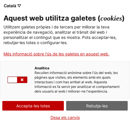
Català ▽
Aquest web utilitza galetes (
)
cookies
Cercador
Utilitzem galetes pròpies i de tercers per millorar la teva
experiència de navegació, analitzar el trànsit del web i
personalitzar el contingut que es mostra. Pots acceptar-les,
EL PAISATGE DEL COMERÇ
Activitats comercials en portals
rebutjar-les totes o configurar-les.
BOTIGA EN PORTAL DE
Més informació sobre l'ús de les galetes en aquest web.
RELLOTGERIA
Analítica
Recullen informació anònima sobre l'ús del web, les
pàgines que visites, els elements amb els quals
Galeria
Mapa
interactues i com has arribat al web. Aquesta
informació es fa servir per analitzar el comportament
dels usuaris al web i millorar-ne l'experiència.
Accepta-les totes
Rebutja-les
Desa els canvis